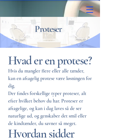
Proteser
Hvad er en protese?
Hvis du mangler flere eller alle tænder,
kan en aftagelig protese være løsningen for
dig.
Der findes forskellige typer proteser, alt
efter hvilket behov du har. Proteser er
aftagelige, og kan i dag laves så de ser
naturlige ud, og genskaber det smil eller
de kindtænder, du savner så meget.
Hvordan sidder