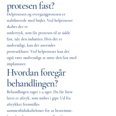
protesen fast?
Delprotesen og overgangprotesen er
stabiliserede med bøjler. Ved helproteser
skabes der et
undertryk, som får protesen til at sidde
fast, når den indsættes. Hvis det er
nødvendigt, kan der anvendes
proteseklister. Ved helproteser kan det
også være nødvendigt at sætte den fast med
implantater.
Hvordan foregår
behandlingen?
Behandlingen tager 1-4 uger. Du får først
lavet et aftryk, som støbes i gips. Ud fra
aftrykket fremstilles
sammenbidsskabeloner for at bestemme,