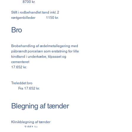
8700 kr.
Stift i rodbehandlet tand inkl. 2
røntgenbilleder 1150 kr.
Bro
Brobehandling af ædelmetallegering med
påbrændt porcelæn som erstatning for lille
kindtand i underkæbe, tilpasset og
cementeret
17.652 kr.
Treleddet bro
Fra 17.652 kr.
Blegning af tænder
Klinikblegning af tænder
3.661 kr.